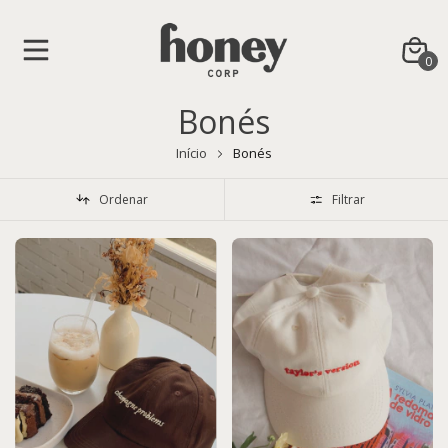
0
Bonés
Início
Bonés
Ordenar
Filtrar